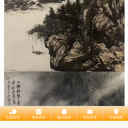
󰂮
󰇯
󰇇
󰄸
󰅊
在线留言
电话咨询
微信咨询
信息咨询
在线地图