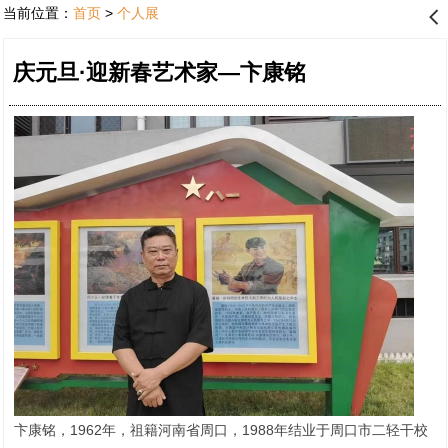
当前位置：
首页
>
个人展
󰊒
庆元旦·迎新春艺术家—卞康铭
卞康铭，1962年，祖籍河南省周口，1988年结业于周口市二轻干校