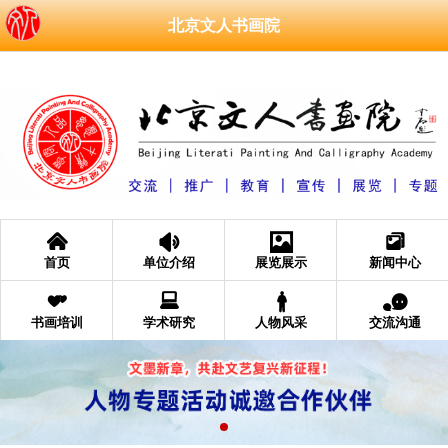
北京文人书画院
󰄫
󰁑
󰁄
󰆘
首页
单位介绍
展览展示
新闻中心
󰁩
󰂧
󰂐
󰂮
书画培训
学术研究
人物风采
交流沟通