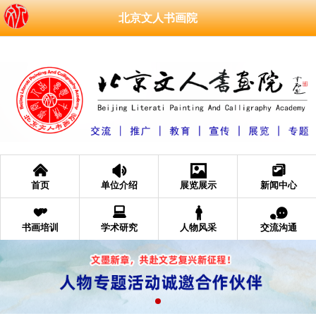
北京文人书画院
󰄫
󰁑
󰁄
󰆘
首页
单位介绍
展览展示
新闻中心
󰁩
󰂧
󰂐
󰂮
书画培训
学术研究
人物风采
交流沟通