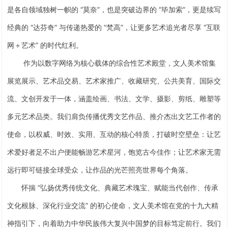
是各自领域独树一帜的 “莫奈”，也是突破边界的 “毕加索”，更是续写
经典的 “达芬奇” 与传递热爱的 “梵高”，让更多艺术追光者尽享 “互联
网＋艺术” 的时代红利。
作为以数字网络为核心载体的综合性艺术殿堂，文人美术馆集
展览展示、艺术品交易、艺术家推广、收藏研究、公共美育、国际交
流、文创开发于一体，涵盖绘画、书法、文学、摄影、剪纸、雕塑等
1
多元艺术品类。我们肩负传播优秀文艺作品、推介杰出文艺工作者的
使命，以权威、时效、实用、互动的核心特质，打破时空壁垒：让艺
术爱好者足不出户便能畅游艺术星河，饱览古今佳作；让艺术家无需
远行即可链接全球受众，让作品的光芒照亮世界每个角落。
怀揣 “弘扬优秀传统文化、典藏艺术瑰宝、赋能当代创作、传承
文化根脉、深化行业交流” 的初心使命，文人美术馆在党的十九大精
神指引下，向着助力中华民族伟大复兴中国梦的目标笃定前行。我们