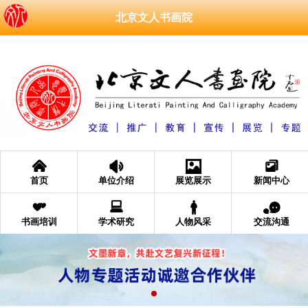
北京文人书画院
󰄫
󰁑
󰁄
󰆘
首页
单位介绍
展览展示
新闻中心
󰁩
󰂧
󰂐
󰂮
书画培训
学术研究
人物风采
交流沟通