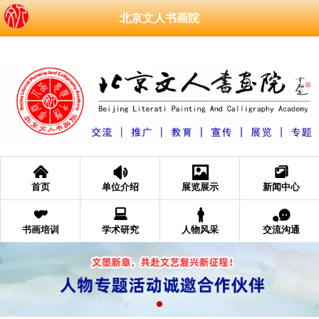
北京文人书画院
󰄫
󰁑
󰁄
󰆘
首页
单位介绍
展览展示
新闻中心
󰁩
󰂧
󰂐
󰂮
书画培训
学术研究
人物风采
交流沟通