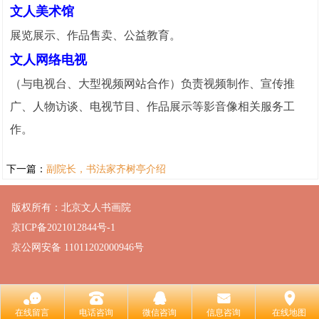
文人美术馆
展览展示、作品售卖、公益教育。
文人网络电视
（与电视台、大型视频网站合作）负责视频制作、宣传推
广、人物访谈、电视节目、作品展示等影音像相关服务工
作。
下一篇：
副院长，书法家齐树亭介绍
版权所有：北京文人书画院
京ICP备2021012844号-1
京公网安备 11011202000946号
󰂮
󰇯
󰇇
󰄸
󰅊
在线留言
电话咨询
微信咨询
信息咨询
在线地图