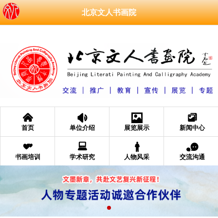
北京文人书画院
󰄫
󰁑
󰁄
󰆘
首页
单位介绍
展览展示
新闻中心
󰁩
󰂧
󰂐
󰂮
书画培训
学术研究
人物风采
交流沟通