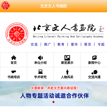
北京文人书画院
󰄫
󰁑
󰁄
󰆘
首页
单位介绍
展览展示
新闻中心
󰁩
󰂧
󰂐
󰂮
书画培训
学术研究
人物风采
交流沟通