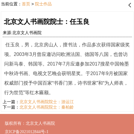
当前位置：
首页
>
院士作品
󰊒
北京文人书画院院士：任玉良
来源:北京文人书画院
任玉良，男，北京房山人，擅书法，作品多次获得国家级奖
项。2003年3月曾应邀访问欧洲法国、德国等八国，也曾访
问新马泰、韩国等。2017年7月应邀参加2017搜星中国翰墨
中秋诗书画、电视文艺晚会获明星奖。于2017年9月被国家
权威部门授予中国百家“书香门第，诗书世家”和“为人师表，
行为世范”等红木匾额。
上一篇：
北京文人书画院院士：游运江
下一篇：
北京文人书画院院士：秦柏龄
版权所有：北京文人书画院
京ICP备2021012844号-1