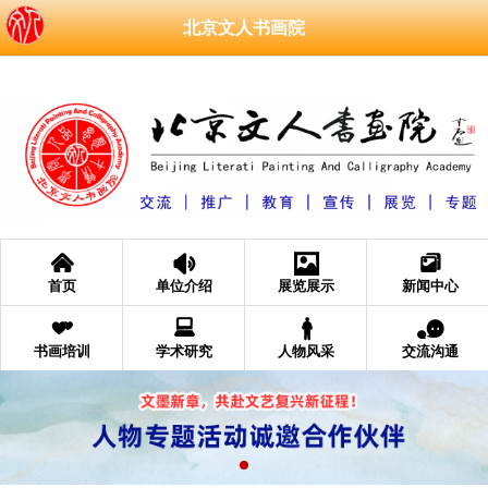
北京文人书画院
󰄫
󰁑
󰁄
󰆘
首页
单位介绍
展览展示
新闻中心
󰁩
󰂧
󰂐
󰂮
书画培训
学术研究
人物风采
交流沟通