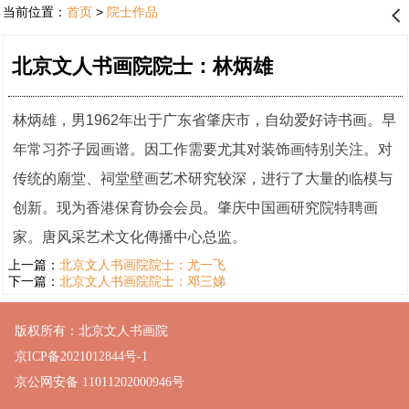
当前位置：
首页
>
院士作品
󰊒
北京文人书画院院士：林炳雄
林炳雄，男1962年出于广东省肇庆市，自幼爱好诗书画。早
年常习芥子园画谱。因工作需要尤其对装饰画特别关注。对
传统的廟堂、祠堂壁画艺术研究较深，进行了大量的临模与
创新。现为香港保育协会会员。肇庆中国画研究院特聘画
家。唐风采艺术文化傳播中心总监。
上一篇：
北京文人书画院院士：尤一飞
下一篇：
北京文人书画院院士：邓三娣
版权所有：北京文人书画院
京ICP备2021012844号-1
京公网安备 11011202000946号