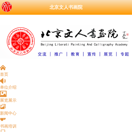
北京文人书画院
󰄫
首页
󰁑
单位介绍
󰁄
展览展示
󰆘
新闻中心
󰁩
书画培训