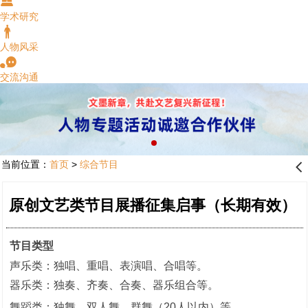
󰂧
学术研究
󰂐
人物风采
󰂮
交流沟通
当前位置：
首页
>
综合节目
󰊒
原创文艺类节目展播征集启事（长期有效）
节目类型
声乐类：独唱、重唱、表演唱、合唱等。
器乐类：独奏、齐奏、合奏、器乐组合等。
舞蹈类：独舞、双人舞、群舞（20人以内）等。