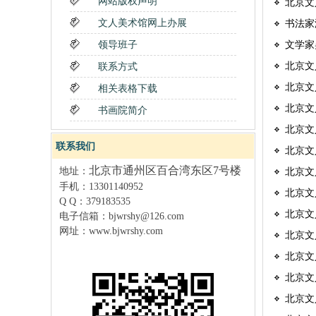
网站版权声明
北京文
文人美术馆网上办展
书法家
领导班子
文学家
北京文
联系方式
北京文
相关表格下载
北京文
书画院简介
北京文
联系我们
北京文
北京市通州区百合湾东区7号楼
地址：
北京文
手机：13301140952
北京文
Q Q：379183535
北京文
电子信箱：
bjwrshy@126.com
网址：
www.bjwrshy
.com
北京文
北京文
北京文
北京文