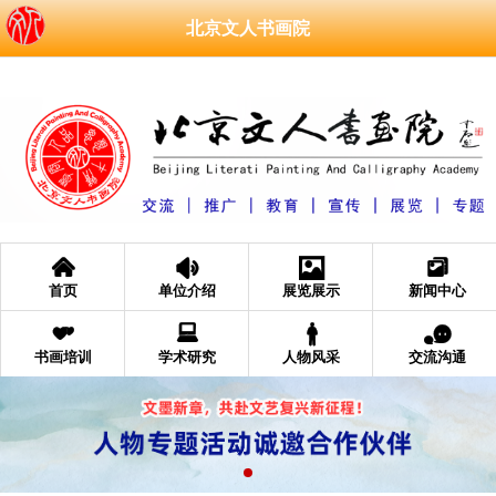
北京文人书画院
󰄫
󰁑
󰁄
󰆘
首页
单位介绍
展览展示
新闻中心
󰁩
󰂧
󰂐
󰂮
书画培训
学术研究
人物风采
交流沟通